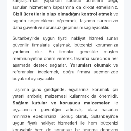
karşılaştırması yaparken sadece ücretlere değil,
sunulan hizmetlerin kapsamına da dikkat etmelisiniz.
Gizli ücretlerin olup olmadığını kontrol etmek
ve
sigorta seçeneklerini öğrenmek, taşınma sürecinizin
daha güvenli ve sorunsuz geçmesini sağlayacaktır.
Sultanbeyli’de uygun fiyatlı nakliyat hizmeti sunan
güvenilir firmalarla çalışmak, bütçenizi korumanıza
yardımcı olur. Bu firmalar genellikle müşteri
memnuniyetine önem vererek, taşınma sürecinde her
aşamada destek sağlarlar.
Yorumları okumak
ve
referansları incelemek, doğru firmayı seçmenizde
büyük rol oynayacaktır.
Taşınma günü geldiğinde, eşyalarınızı korumak için
yeterli ambalaj malzemesi kullanmak da önemlidir.
Sağlam kutular ve koruyucu malzemeler
ile
eşyalarınızın güvenliğini artırarak, olası hasarları
minimize edebilirsiniz. Sonuç olarak, Sultanbeyli’de
uygun fiyatlı nakliyat hizmetleri ile hem bütçenizi
koruyabilir hem de sorunsuz bir taşınma deneyimi