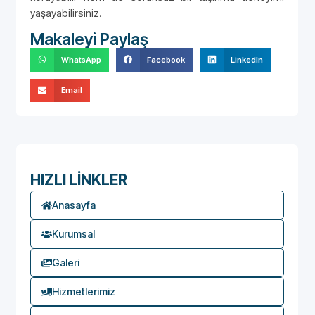
yaşayabilirsiniz.
Makaleyi Paylaş
WhatsApp
Facebook
LinkedIn
Email
HIZLI LİNKLER
Anasayfa
Kurumsal
Galeri
Hizmetlerimiz