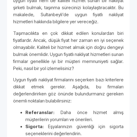
uygun fiyatlı hem de kaliteli hizmet sunan bir nakliyat
şirketi bulmak, taşınma sürecinizi kolaylaştıracaktır. Bu
makalede, Sultanbeyli’de uygun fiyatlı nakliyat
hizmetleri hakkında bilgilere yer vereceğiz.
Taşımacılıkta en çok dikkat edilen konulardan biri
fiyatlardır. Ancak, düşük fiyat her zaman en iyi seçenek
olmayabilir. Kaliteli bir hizmet almak için doğru dengeyi
bulmak önemlidir. Uygun fiyatlı nakliyat hizmetleri sunan
firmalar genellikle iyi bir müşteri memnuniyeti sağlar.
Peki, nasıl bir yol izlemelisiniz?
Uygun fiyatlı nakliyat firmalarını seçerken bazı kriterlere
dikkat etmek gerekir. Aşağıda, bu firmaları
değerlendirirken göz önünde bulundurmanız gereken
önemli noktaları bulabilirsiniz:
Referanslar:
Daha önce hizmet almış
müşterilerin yorumları ve önerileri.
Sigorta:
Eşyalarınızın güvenliği için sigorta
seçeneklerini değerlendirin.