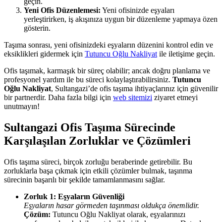
geçin.
Yeni Ofis Düzenlemesi:
Yeni ofisinizde eşyaları
yerleştirirken, iş akışınıza uygun bir düzenleme yapmaya özen
gösterin.
Taşıma sonrası, yeni ofisinizdeki eşyaların düzenini kontrol edin ve
eksiklikleri gidermek için
Tutuncu Oğlu Nakliyat
ile iletişime geçin.
Ofis taşımak, karmaşık bir süreç olabilir; ancak doğru planlama ve
profesyonel yardım ile bu süreci kolaylaştırabilirsiniz.
Tutuncu
Oğlu Nakliyat
, Sultangazi’de ofis taşıma ihtiyaçlarınız için güvenilir
bir partnerdir. Daha fazla bilgi için
web sitemizi
ziyaret etmeyi
unutmayın!
Sultangazi Ofis Taşıma Sürecinde
Karşılaşılan Zorluklar ve Çözümleri
Ofis taşıma süreci, birçok zorluğu beraberinde getirebilir. Bu
zorluklarla başa çıkmak için etkili çözümler bulmak, taşınma
sürecinin başarılı bir şekilde tamamlanmasını sağlar.
Zorluk 1: Eşyaların Güvenliği
Eşyaların hasar görmeden taşınması oldukça önemlidir.
Çözüm:
Tutuncu Oğlu Nakliyat olarak, eşyalarınızı