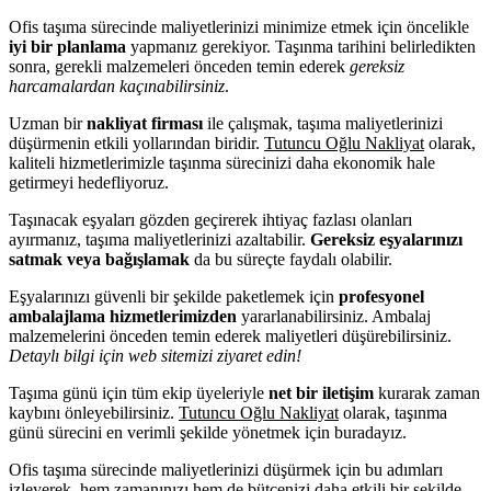
Ofis taşıma sürecinde maliyetlerinizi minimize etmek için öncelikle
iyi bir planlama
yapmanız gerekiyor. Taşınma tarihini belirledikten
sonra, gerekli malzemeleri önceden temin ederek
gereksiz
harcamalardan kaçınabilirsiniz
.
Uzman bir
nakliyat firması
ile çalışmak, taşıma maliyetlerinizi
düşürmenin etkili yollarından biridir.
Tutuncu Oğlu Nakliyat
olarak,
kaliteli hizmetlerimizle taşınma sürecinizi daha ekonomik hale
getirmeyi hedefliyoruz.
Taşınacak eşyaları gözden geçirerek ihtiyaç fazlası olanları
ayırmanız, taşıma maliyetlerinizi azaltabilir.
Gereksiz eşyalarınızı
satmak veya bağışlamak
da bu süreçte faydalı olabilir.
Eşyalarınızı güvenli bir şekilde paketlemek için
profesyonel
ambalajlama hizmetlerimizden
yararlanabilirsiniz. Ambalaj
malzemelerini önceden temin ederek maliyetleri düşürebilirsiniz.
Detaylı bilgi için web sitemizi ziyaret edin!
Taşıma günü için tüm ekip üyeleriyle
net bir iletişim
kurarak zaman
kaybını önleyebilirsiniz.
Tutuncu Oğlu Nakliyat
olarak, taşınma
günü sürecini en verimli şekilde yönetmek için buradayız.
Ofis taşıma sürecinde maliyetlerinizi düşürmek için bu adımları
izleyerek, hem zamanınızı hem de bütçenizi daha etkili bir şekilde