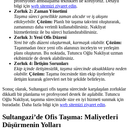
profesyonel ambalajlama teknikleri ile koruyoruz. Detaylı
bilgi için
web sitemizi ziyaret edin
.
Zorluk 2: Zaman Yönetimi
Taşıma süreci genellikle zaman alıcıdır ve iş akışını
etkileyebilir.
Çözüm:
Planlı bir taşıma takvimi oluşturarak,
zamanınızı daha verimli kullanabilirsiniz. Nakliyat
hizmetlerimiz ile bu süreci hızlandırabilirsiniz.
Zorluk 3: Yeni Ofis Düzeni
Yeni bir ofis düzeni oluşturmak, karmaşık olabilir.
Çözüm:
Taşınmadan önce yeni ofis alanınızı inceleyin ve yerleşim
planı oluşturun. Bu noktada, Tutuncu Oğlu Nakliyat uzman
ekibimizle de destek alabilirsiniz.
Zorluk 4: İletişim Sorunları
Ekip içinde iletişimsizlik, taşıma sürecinde aksaklıklara neden
olabilir.
Çözüm:
Taşıma öncesinde tüm ekip üyeleriyle
iletişim kurarak görevleri net bir şekilde belirleyin.
Sonuç olarak, Sultangazi ofis taşıma sürecinde karşılaşılan zorluklar
dikkatli bir planlama ve profesyonel destek ile aşılabilir. Tutuncu
Oğlu Nakliyat, taşınma sürecinizde size en iyi hizmeti sunmak için
buradadır. Daha fazla bilgi için
web sitemizi ziyaret edin
.
Sultangazi’de Ofis Taşıma: Maliyetleri
Düşürmenin Yolları