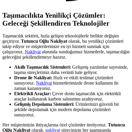
Taşımacılıkta Yenilikçi Çözümler:
Geleceği Şekillendiren Teknolojiler
Taşımacılık sektörü, hızla gelişen teknolojilerle birlikte değişim
geçiriyor.
Tutuncu Oğlu Nakliyat
olarak, bu yenilikçi çözümleri
takip ediyor ve müşterilerimize en iyi hizmeti sunmak için
çalışıyoruz.
Nakliyat
alanında sunduğumuz hizmetlerle, taşımacılığın
geleceğini şekillendirmeye hazırız.
Akıllı Taşımacılık Sistemleri:
Gelişmiş yazılımlar sayesinde,
taşıma süreçlerimiz daha verimli hale geliyor.
Drone ile Nakliyat:
Hızlı ve etkili teslimat çözümleri
sunuyoruz.
Nakliyat
hizmetlerimizde drone kullanımı ile
zaman kazanıyoruz.
Elektrikli Araçlar:
Çevre dostu taşımacılık için elektrikli
araçlar kullanarak karbon salınımını azaltıyoruz.
Gelişmiş Depolama Sistemleri:
Ürünlerinizi güvenli bir
şekilde depolamak için modern depolama çözümleri
sunuyoruz.
Her müşterimizin ihtiyaçlarına özel çözümler üretiyoruz.
Tutuncu
Oğlu Nakliyat
olarak,
nakliyat
sürecinizin her aşamasında