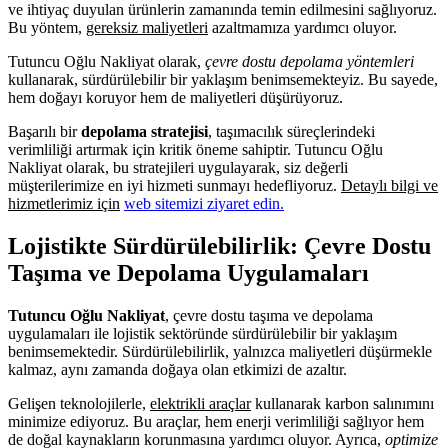
ve ihtiyaç duyulan ürünlerin zamanında temin edilmesini sağlıyoruz.
Bu yöntem,
gereksiz maliyetleri
azaltmamıza yardımcı oluyor.
Tutuncu Oğlu Nakliyat olarak,
çevre dostu depolama yöntemleri
kullanarak, sürdürülebilir bir yaklaşım benimsemekteyiz. Bu sayede,
hem doğayı koruyor hem de maliyetleri düşürüyoruz.
Başarılı bir
depolama stratejisi
, taşımacılık süreçlerindeki
verimliliği artırmak için kritik öneme sahiptir. Tutuncu Oğlu
Nakliyat olarak, bu stratejileri uygulayarak, siz değerli
müşterilerimize en iyi hizmeti sunmayı hedefliyoruz.
Detaylı bilgi ve
hizmetlerimiz için
web sitemizi ziyaret edin.
Lojistikte Sürdürülebilirlik: Çevre Dostu
Taşıma ve Depolama Uygulamaları
Tutuncu Oğlu Nakliyat
, çevre dostu taşıma ve depolama
uygulamaları ile lojistik sektöründe sürdürülebilir bir yaklaşım
benimsemektedir. Sürdürülebilirlik, yalnızca maliyetleri düşürmekle
kalmaz, aynı zamanda doğaya olan etkimizi de azaltır.
Gelişen teknolojilerle,
elektrikli araçlar
kullanarak karbon salınımını
minimize ediyoruz. Bu araçlar, hem enerji verimliliği sağlıyor hem
de doğal kaynakların korunmasına yardımcı oluyor. Ayrıca,
optimize