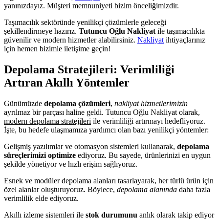
yanınızdayız. Müşteri memnuniyeti bizim önceliğimizdir.
Taşımacılık sektöründe yenilikçi çözümlerle geleceği
şekillendirmeye hazırız.
Tutuncu Oğlu Nakliyat
ile taşımacılıkta
güvenilir ve modern hizmetler alabilirsiniz.
Nakliyat
ihtiyaçlarınız
için hemen bizimle iletişime geçin!
Depolama Stratejileri: Verimliliği
Artıran Akıllı Yöntemler
Günümüzde
depolama çözümleri
,
nakliyat hizmetlerimizin
ayrılmaz bir parçası haline geldi. Tutuncu Oğlu Nakliyat olarak,
modern depolama stratejileri
ile verimliliği artırmayı hedefliyoruz.
İşte, bu hedefe ulaşmamıza yardımcı olan bazı yenilikçi yöntemler:
Gelişmiş yazılımlar ve otomasyon sistemleri kullanarak,
depolama
süreçlerimizi optimize
ediyoruz. Bu sayede, ürünlerinizi en uygun
şekilde yönetiyor ve hızlı erişim sağlıyoruz.
Esnek ve modüler depolama alanları tasarlayarak, her türlü ürün için
özel alanlar oluşturuyoruz. Böylece,
depolama alanında
daha fazla
verimlilik elde ediyoruz.
Akıllı izleme sistemleri ile
stok durumunu
anlık olarak takip ediyor