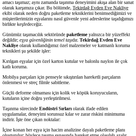
amacı taşımaz; aynı zamanda taşınma deneyimini akışa alan bir sanat
olarak karşımıza çıkar. Bu bölümde,
Tekirdağ Evden Eve Nakliye
ekibi olarak neden doğru paketleme tekniklerini benimsediğimizi ve
müşterilerimizin eşyalarını nasıl güvenle yeni adreslerine taşıdığımızı
birlikte keşfedeceğiz.
Günümüz taşımacılık sektöründe
paketleme
yalnızca bir yüzeffekt
değildir;
eşya güvenliğinin temel taşı
dır.
Tekirdağ Evden Eve
Nakliye
olarak kullandığımız özel malzemeler ve katmanlı koruma
teknikleri şu şekilde işler:
Kırılgan eşyalar için özel karton kutular ve balonlu naylon ile çok
katlı koruma.
Mobilya parçaları için penseyle sıkıştırılan hareketli parçaların
önlenmesi ve streç filmle sabitleme.
Güçlü deforme olmaması için kolik ve köpük koruyucuların,
kutuların içine doğru yerleştirilmesi.
Taşınma sürecinde
Endüstri Sırları
olarak ifade edilen
uygulamalar, deneyimi sorunsuz kılar ve zarar riskini minimuma
indirir. İşte öne çıkan noktalar:
İçine konan her eşya için hacim analizine dayalı paketleme planı
oluşturulur; böylece taşıma esnasında hareket etme olasılığı azalır.