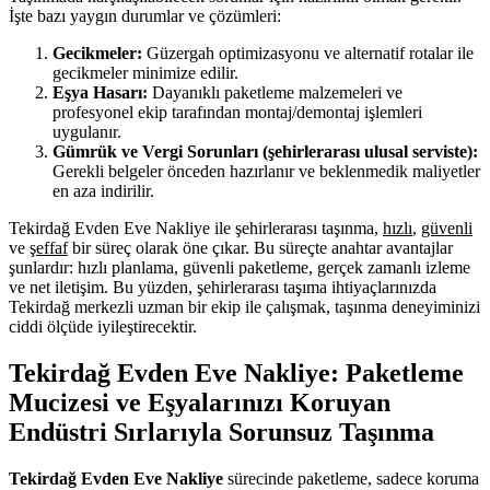
İşte bazı yaygın durumlar ve çözümleri:
Gecikmeler:
Güzergah optimizasyonu ve alternatif rotalar ile
gecikmeler minimize edilir.
Eşya Hasarı:
Dayanıklı paketleme malzemeleri ve
profesyonel ekip tarafından montaj/demontaj işlemleri
uygulanır.
Gümrük ve Vergi Sorunları (şehirlerarası ulusal serviste):
Gerekli belgeler önceden hazırlanır ve beklenmedik maliyetler
en aza indirilir.
Tekirdağ Evden Eve Nakliye ile şehirlerarası taşınma,
hızlı
,
güvenli
ve
şeffaf
bir süreç olarak öne çıkar. Bu süreçte anahtar avantajlar
şunlardır: hızlı planlama, güvenli paketleme, gerçek zamanlı izleme
ve net iletişim. Bu yüzden, şehirlerarası taşıma ihtiyaçlarınızda
Tekirdağ merkezli uzman bir ekip ile çalışmak, taşınma deneyiminizi
ciddi ölçüde iyileştirecektir.
Tekirdağ Evden Eve Nakliye: Paketleme
Mucizesi ve Eşyalarınızı Koruyan
Endüstri Sırlarıyla Sorunsuz Taşınma
Tekirdağ Evden Eve Nakliye
sürecinde paketleme, sadece koruma