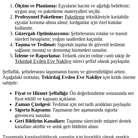
Ölçüm ve Planlama:
Eşyaların hacmi ve ağırlığı belirlenir;
uygun araç ve paketleme materyalleri seçilir.
Profesyonel Paketleme:
Paketleme
teknikleriyle kırılabilir
eşyalar koruma altına alınır; kırılganlar için özel kutular
kullanılır.
Güzergah Optimizasyonu:
Şehirlerarası rotalar ve transit
süreleri hesaplanır; yoğun saatlerden kaçınılır.
Taşıma ve Teslimat:
Sigortalı taşıma ile güvenli teslimat
sağlanır; montaj ve demontaj hizmetleri sunulur.
İzleme ve Raporlama:
Tedarik zinciri online canlı takip ile
Tekirdağ Evden Eve Nakliye
süreci şeffaf olarak paylaşıılır.
Şeffaflık, şehirlerarası taşınmanın hızını ve güvenilirliğini artırır.
Aşağıdaki noktalar,
Tekirdağ Evden Eve Nakliye
için kritik öneme
sahiptir:
Fiyat ve Hizmet Şeffaflığı:
Ön değerlendirme sonrasında net
fiyat teklifi ve kapsam açıklanır.
Zaman Çizelgesi:
Teslimat için net tarih aralıkları paylaşılır.
Sigorta Kapsamı:
Taşımanın her aşamasında sigorta
güvencesi sunulur.
Geri Bildirim Kanalları:
Taşınma sürecinde müşteri destek
kanalları aktiftir ve anlık geri bildirim alınır.
Taşınmada karşılaşılabilecek sorunlar için hazırlıklı olmak gerekir.