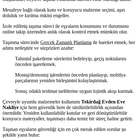
Mesafeye bağlı olarak kutu ve koruyucu malzeme seçimi, aşırı
doluluk ve kırılma riskini engeller.
İzole edilmiş taşıma süreci ile eşyaların konumunu ve durumunu
online takip üzerinden anlık olarak kontrol etmek mümkün olur.
Taşınma sürecinde
Gerçek Zamanlı Planlama
ile hareket etmek, her
adımı netleştirir ve sürprizleri azaltır:
Tahminî paketleme sürelerini belirleyip, geçiş noktalarını
önceden işaretlemek.
Montaj/demontaj işlemlerini önceden planlayıp, mobilya
parçalarının yeniden birleşimini kolaylaştırmak.
Sonuç odaklı teslimat tarihlerine uygun lojistik akışı kurmak.
Çevreyle uyumlu malzemeler kullanımı
Tekirdağ Evden Eve
Nakliye
için hem güvenlik hem de sürdürülebilirlik açısından
önemlidir. Yeniden kullanılabilir kutular ve geri dönüştürülebilir
koruyucu materyaller, taşınmayı daha temiz bir süreç haline getirir.
Taşınan eşyaların güvenliği için en çok merak edilen sorular şu
şekilde yanıt bulur: