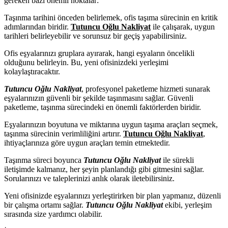
gereken bazı önemli noktalar:
Taşınma tarihini önceden belirlemek, ofis taşıma sürecinin en kritik
adımlarından biridir.
Tutuncu Oğlu Nakliyat
ile çalışarak, uygun
tarihleri belirleyebilir ve sorunsuz bir geçiş yapabilirsiniz.
Ofis eşyalarınızı gruplara ayırarak, hangi eşyaların öncelikli
olduğunu belirleyin. Bu, yeni ofisinizdeki yerleşimi
kolaylaştıracaktır.
Tutuncu Oğlu Nakliyat
, profesyonel paketleme hizmeti sunarak
eşyalarınızın güvenli bir şekilde taşınmasını sağlar. Güvenli
paketleme, taşınma sürecindeki en önemli faktörlerden biridir.
Eşyalarınızın boyutuna ve miktarına uygun taşıma araçları seçmek,
taşınma sürecinin verimliliğini artırır.
Tutuncu Oğlu Nakliyat
,
ihtiyaçlarınıza göre uygun araçları temin etmektedir.
Taşınma süreci boyunca
Tutuncu Oğlu Nakliyat
ile sürekli
iletişimde kalmanız, her şeyin planlandığı gibi gitmesini sağlar.
Sorularınızı ve taleplerinizi anlık olarak iletebilirsiniz.
Yeni ofisinizde eşyalarınızı yerleştirirken bir plan yapmanız, düzenli
bir çalışma ortamı sağlar.
Tutuncu Oğlu Nakliyat
ekibi, yerleşim
sırasında size yardımcı olabilir.