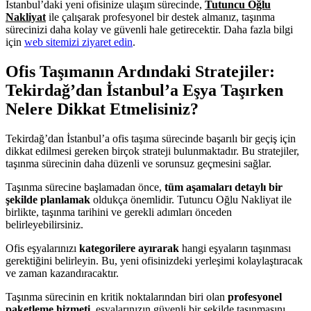
İstanbul’daki yeni ofisinize ulaşım sürecinde,
Tutuncu Oğlu
Nakliyat
ile çalışarak profesyonel bir destek almanız, taşınma
sürecinizi daha kolay ve güvenli hale getirecektir. Daha fazla bilgi
için
web sitemizi ziyaret edin
.
Ofis Taşımanın Ardındaki Stratejiler:
Tekirdağ’dan İstanbul’a Eşya Taşırken
Nelere Dikkat Etmelisiniz?
Tekirdağ’dan İstanbul’a ofis taşıma sürecinde başarılı bir geçiş için
dikkat edilmesi gereken birçok strateji bulunmaktadır. Bu stratejiler,
taşınma sürecinin daha düzenli ve sorunsuz geçmesini sağlar.
Taşınma sürecine başlamadan önce,
tüm aşamaları detaylı bir
şekilde planlamak
oldukça önemlidir. Tutuncu Oğlu Nakliyat ile
birlikte, taşınma tarihini ve gerekli adımları önceden
belirleyebilirsiniz.
Ofis eşyalarınızı
kategorilere ayırarak
hangi eşyaların taşınması
gerektiğini belirleyin. Bu, yeni ofisinizdeki yerleşimi kolaylaştıracak
ve zaman kazandıracaktır.
Taşınma sürecinin en kritik noktalarından biri olan
profesyonel
paketleme hizmeti
, eşyalarınızın güvenli bir şekilde taşınmasını