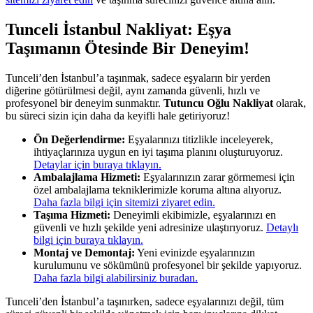
Tunceli İstanbul Nakliyat: Eşya
Taşımanın Ötesinde Bir Deneyim!
Tunceli’den İstanbul’a taşınmak, sadece eşyaların bir yerden
diğerine götürülmesi değil, aynı zamanda güvenli, hızlı ve
profesyonel bir deneyim sunmaktır.
Tutuncu Oğlu Nakliyat
olarak,
bu süreci sizin için daha da keyifli hale getiriyoruz!
Ön Değerlendirme:
Eşyalarınızı titizlikle inceleyerek,
ihtiyaçlarınıza uygun en iyi taşıma planını oluşturuyoruz.
Detaylar için buraya tıklayın.
Ambalajlama Hizmeti:
Eşyalarınızın zarar görmemesi için
özel ambalajlama tekniklerimizle koruma altına alıyoruz.
Daha fazla bilgi için sitemizi ziyaret edin.
Taşıma Hizmeti:
Deneyimli ekibimizle, eşyalarınızı en
güvenli ve hızlı şekilde yeni adresinize ulaştırıyoruz.
Detaylı
bilgi için buraya tıklayın.
Montaj ve Demontaj:
Yeni evinizde eşyalarınızın
kurulumunu ve sökümünü profesyonel bir şekilde yapıyoruz.
Daha fazla bilgi alabilirsiniz buradan.
Tunceli’den İstanbul’a taşınırken, sadece eşyalarınızı değil, tüm