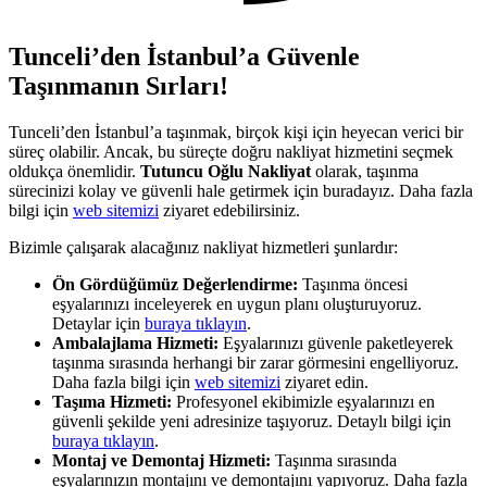
Tunceli’den İstanbul’a Güvenle
Taşınmanın Sırları!
Tunceli’den İstanbul’a taşınmak, birçok kişi için heyecan verici bir
süreç olabilir. Ancak, bu süreçte doğru nakliyat hizmetini seçmek
oldukça önemlidir.
Tutuncu Oğlu Nakliyat
olarak, taşınma
sürecinizi kolay ve güvenli hale getirmek için buradayız. Daha fazla
bilgi için
web sitemizi
ziyaret edebilirsiniz.
Bizimle çalışarak alacağınız nakliyat hizmetleri şunlardır:
Ön Gördüğümüz Değerlendirme:
Taşınma öncesi
eşyalarınızı inceleyerek en uygun planı oluşturuyoruz.
Detaylar için
buraya tıklayın
.
Ambalajlama Hizmeti:
Eşyalarınızı güvenle paketleyerek
taşınma sırasında herhangi bir zarar görmesini engelliyoruz.
Daha fazla bilgi için
web sitemizi
ziyaret edin.
Taşıma Hizmeti:
Profesyonel ekibimizle eşyalarınızı en
güvenli şekilde yeni adresinize taşıyoruz. Detaylı bilgi için
buraya tıklayın
.
Montaj ve Demontaj Hizmeti:
Taşınma sırasında
eşyalarınızın montajını ve demontajını yapıyoruz. Daha fazla