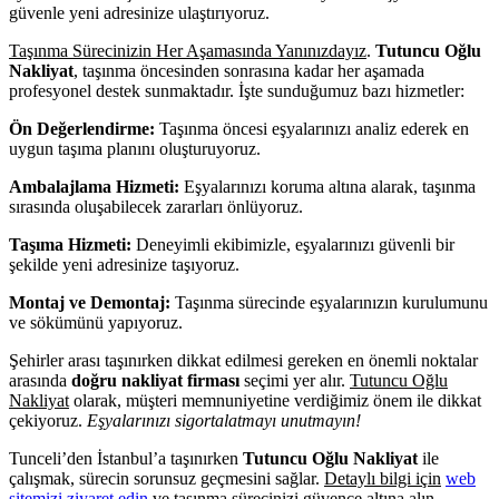
güvenle yeni adresinize ulaştırıyoruz.
Taşınma Sürecinizin Her Aşamasında Yanınızdayız
.
Tutuncu Oğlu
Nakliyat
, taşınma öncesinden sonrasına kadar her aşamada
profesyonel destek sunmaktadır. İşte sunduğumuz bazı hizmetler:
Ön Değerlendirme:
Taşınma öncesi eşyalarınızı analiz ederek en
uygun taşıma planını oluşturuyoruz.
Ambalajlama Hizmeti:
Eşyalarınızı koruma altına alarak, taşınma
sırasında oluşabilecek zararları önlüyoruz.
Taşıma Hizmeti:
Deneyimli ekibimizle, eşyalarınızı güvenli bir
şekilde yeni adresinize taşıyoruz.
Montaj ve Demontaj:
Taşınma sürecinde eşyalarınızın kurulumunu
ve sökümünü yapıyoruz.
Şehirler arası taşınırken dikkat edilmesi gereken en önemli noktalar
arasında
doğru nakliyat firması
seçimi yer alır.
Tutuncu Oğlu
Nakliyat
olarak, müşteri memnuniyetine verdiğimiz önem ile dikkat
çekiyoruz.
Eşyalarınızı sigortalatmayı unutmayın!
Tunceli’den İstanbul’a taşınırken
Tutuncu Oğlu Nakliyat
ile
çalışmak, sürecin sorunsuz geçmesini sağlar.
Detaylı bilgi için
web
sitemizi ziyaret edin
ve taşınma sürecinizi güvence altına alın.