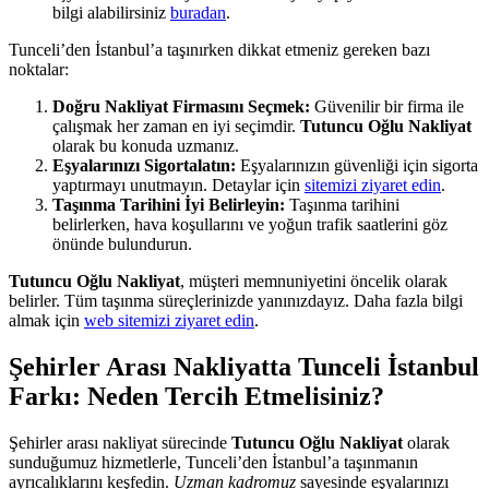
bilgi alabilirsiniz
buradan
.
Tunceli’den İstanbul’a taşınırken dikkat etmeniz gereken bazı
noktalar:
Doğru Nakliyat Firmasını Seçmek:
Güvenilir bir firma ile
çalışmak her zaman en iyi seçimdir.
Tutuncu Oğlu Nakliyat
olarak bu konuda uzmanız.
Eşyalarınızı Sigortalatın:
Eşyalarınızın güvenliği için sigorta
yaptırmayı unutmayın. Detaylar için
sitemizi ziyaret edin
.
Taşınma Tarihini İyi Belirleyin:
Taşınma tarihini
belirlerken, hava koşullarını ve yoğun trafik saatlerini göz
önünde bulundurun.
Tutuncu Oğlu Nakliyat
, müşteri memnuniyetini öncelik olarak
belirler. Tüm taşınma süreçlerinizde yanınızdayız. Daha fazla bilgi
almak için
web sitemizi ziyaret edin
.
Şehirler Arası Nakliyatta Tunceli İstanbul
Farkı: Neden Tercih Etmelisiniz?
Şehirler arası nakliyat sürecinde
Tutuncu Oğlu Nakliyat
olarak
sunduğumuz hizmetlerle, Tunceli’den İstanbul’a taşınmanın
ayrıcalıklarını keşfedin.
Uzman kadromuz
sayesinde eşyalarınızı