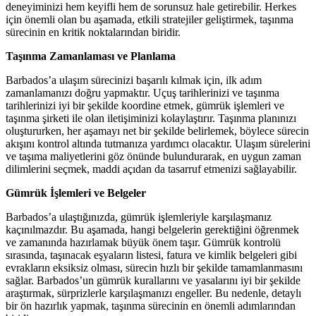
deneyiminizi hem keyifli hem de sorunsuz hale getirebilir. Herkes
için önemli olan bu aşamada, etkili stratejiler geliştirmek, taşınma
sürecinin en kritik noktalarından biridir.
Taşınma Zamanlaması ve Planlama
Barbados’a ulaşım sürecinizi başarılı kılmak için, ilk adım
zamanlamanızı doğru yapmaktır. Uçuş tarihlerinizi ve taşınma
tarihlerinizi iyi bir şekilde koordine etmek, gümrük işlemleri ve
taşınma şirketi ile olan iletişiminizi kolaylaştırır. Taşınma planınızı
oluştururken, her aşamayı net bir şekilde belirlemek, böylece sürecin
akışını kontrol altında tutmanıza yardımcı olacaktır. Ulaşım sürelerini
ve taşıma maliyetlerini göz önünde bulundurarak, en uygun zaman
dilimlerini seçmek, maddi açıdan da tasarruf etmenizi sağlayabilir.
Gümrük İşlemleri ve Belgeler
Barbados’a ulaştığınızda, gümrük işlemleriyle karşılaşmanız
kaçınılmazdır. Bu aşamada, hangi belgelerin gerektiğini öğrenmek
ve zamanında hazırlamak büyük önem taşır. Gümrük kontrolü
sırasında, taşınacak eşyaların listesi, fatura ve kimlik belgeleri gibi
evrakların eksiksiz olması, sürecin hızlı bir şekilde tamamlanmasını
sağlar. Barbados’un gümrük kurallarını ve yasalarını iyi bir şekilde
araştırmak, sürprizlerle karşılaşmanızı engeller. Bu nedenle, detaylı
bir ön hazırlık yapmak, taşınma sürecinin en önemli adımlarından