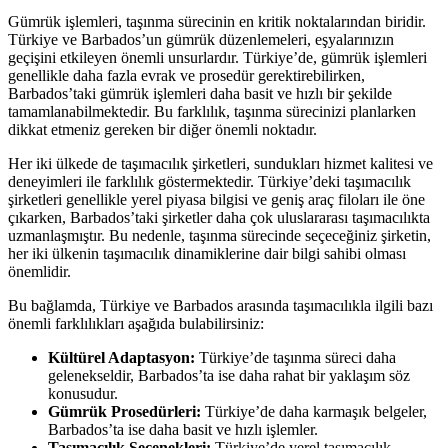
Gümrük işlemleri, taşınma sürecinin en kritik noktalarından biridir.
Türkiye ve Barbados’un gümrük düzenlemeleri, eşyalarınızın
geçişini etkileyen önemli unsurlardır. Türkiye’de, gümrük işlemleri
genellikle daha fazla evrak ve prosedür gerektirebilirken,
Barbados’taki gümrük işlemleri daha basit ve hızlı bir şekilde
tamamlanabilmektedir. Bu farklılık, taşınma sürecinizi planlarken
dikkat etmeniz gereken bir diğer önemli noktadır.
Her iki ülkede de taşımacılık şirketleri, sundukları hizmet kalitesi ve
deneyimleri ile farklılık göstermektedir. Türkiye’deki taşımacılık
şirketleri genellikle yerel piyasa bilgisi ve geniş araç filoları ile öne
çıkarken, Barbados’taki şirketler daha çok uluslararası taşımacılıkta
uzmanlaşmıştır. Bu nedenle, taşınma sürecinde seçeceğiniz şirketin,
her iki ülkenin taşımacılık dinamiklerine dair bilgi sahibi olması
önemlidir.
Bu bağlamda, Türkiye ve Barbados arasında taşımacılıkla ilgili bazı
önemli farklılıkları aşağıda bulabilirsiniz:
Kültürel Adaptasyon:
Türkiye’de taşınma süreci daha
gelenekseldir, Barbados’ta ise daha rahat bir yaklaşım söz
konusudur.
Gümrük Prosedürleri:
Türkiye’de daha karmaşık belgeler,
Barbados’ta ise daha basit ve hızlı işlemler.
Taşımacılık Seçenekleri:
Türkiye’de yerel taşımacılık