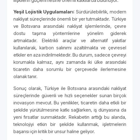
ilişkilerin güçlenmesine önemli katkılarda bulunuyor.
Yeşil Lojistik Uygulamaları
: Sürdürülebilirlik, modern
nakliyat süreçlerinde önemli bir yer tutmaktadır. Türkiye
ve Botsvana arasındaki nakliyat işlemlerinde, çevre
dostu taşıma yöntemlerine yönelim giderek
artmaktadır. Elektrikli araçlar ve alternatif yakıtlar
kullanılarak, karbon salınımı azaltılmakta ve çevresel
etkiler en aza indirilmektedir. Bu durum, sadece çevreyi
korumakla kalmaz, aynı zamanda iki ülke arasındaki
ticaretin daha sorumlu bir çerçevede ilerlemesine
olanak tanır.
Sonuç olarak, Türkiye ile Botsvana arasındaki nakliyat
süreçlerinde güvenli ve hızlı seçenekler sunan birçok
inovasyon mevcut. Bu yenilikler, ticaretin daha etkili bir
şekilde yürütülmesine katkı sağlarken, iş dünyasına da
yeni fırsatlar sunmaktadır. Rekabetin arttığı bu alanda,
teknolojiyi etkin bir şekilde kullanmak, işletmelerin
başarısı için kritik bir unsur haline geliyor.