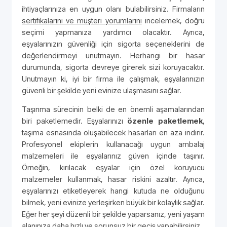
ihtiyaçlarınıza en uygun olanı bulabilirsiniz. Firmaların
sertifikalarını ve müşteri yorumlarını
incelemek, doğru
seçimi yapmanıza yardımcı olacaktır. Ayrıca,
eşyalarınızın güvenliği için sigorta seçeneklerini de
değerlendirmeyi unutmayın. Herhangi bir hasar
durumunda, sigorta devreye girerek sizi koruyacaktır.
Unutmayın ki, iyi bir firma ile çalışmak, eşyalarınızın
güvenli bir şekilde yeni evinize ulaşmasını sağlar.
Taşınma sürecinin belki de en önemli aşamalarından
biri paketlemedir. Eşyalarınızı
özenle paketlemek
,
taşıma esnasında oluşabilecek hasarları en aza indirir.
Profesyonel ekiplerin kullanacağı uygun ambalaj
malzemeleri ile eşyalarınız güven içinde taşınır.
Örneğin, kırılacak eşyalar için özel koruyucu
malzemeler kullanmak, hasar riskini azaltır. Ayrıca,
eşyalarınızı etiketleyerek hangi kutuda ne olduğunu
bilmek, yeni evinize yerleşirken büyük bir kolaylık sağlar.
Eğer her şeyi düzenli bir şekilde yaparsanız, yeni yaşam
alanınıza daha hızlı ve sorunsuz bir geçiş yapabilirsiniz.