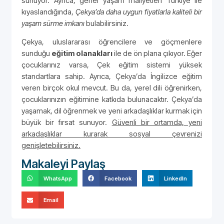
sunuyor. Ayrıca, genel yaşam maliyetleri Türkiye ile
kıyaslandığında,
Çekya’da daha uygun fiyatlarla kaliteli bir
yaşam sürme imkanı
bulabilirsiniz.
Çekya, uluslararası öğrencilere ve göçmenlere
sunduğu
eğitim olanakları
ile de ön plana çıkıyor. Eğer
çocuklarınız varsa, Çek eğitim sistemi yüksek
standartlara sahip. Ayrıca, Çekya’da İngilizce eğitim
veren birçok okul mevcut. Bu da, yerel dili öğrenirken,
çocuklarınızın eğitimine katkıda bulunacaktır. Çekya’da
yaşamak, dil öğrenmek ve yeni arkadaşlıklar kurmak için
büyük bir fırsat sunuyor.
Güvenli bir ortamda, yeni
arkadaşlıklar kurarak sosyal çevrenizi
genişletebilirsiniz.
Makaleyi Paylaş
WhatsApp
Facebook
LinkedIn
Email