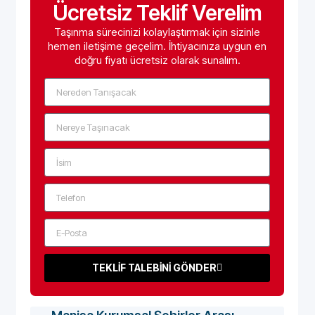
Ücretsiz Teklif Verelim
Taşınma sürecinizi kolaylaştırmak için sizinle
hemen iletişime geçelim. İhtiyacınıza uygun en
doğru fiyatı ücretsiz olarak sunalım.
TEKLİF TALEBİNİ GÖNDER