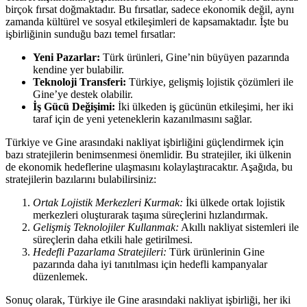
birçok fırsat doğmaktadır. Bu fırsatlar, sadece ekonomik değil, aynı
zamanda kültürel ve sosyal etkileşimleri de kapsamaktadır. İşte bu
işbirliğinin sunduğu bazı temel fırsatlar:
Yeni Pazarlar:
Türk ürünleri, Gine’nin büyüyen pazarında
kendine yer bulabilir.
Teknoloji Transferi:
Türkiye, gelişmiş lojistik çözümleri ile
Gine’ye destek olabilir.
İş Gücü Değişimi:
İki ülkeden iş gücünün etkileşimi, her iki
taraf için de yeni yeteneklerin kazanılmasını sağlar.
Türkiye ve Gine arasındaki nakliyat işbirliğini güçlendirmek için
bazı stratejilerin benimsenmesi önemlidir. Bu stratejiler, iki ülkenin
de ekonomik hedeflerine ulaşmasını kolaylaştıracaktır. Aşağıda, bu
stratejilerin bazılarını bulabilirsiniz:
Ortak Lojistik Merkezleri Kurmak:
İki ülkede ortak lojistik
merkezleri oluşturarak taşıma süreçlerini hızlandırmak.
Gelişmiş Teknolojiler Kullanmak:
Akıllı nakliyat sistemleri ile
süreçlerin daha etkili hale getirilmesi.
Hedefli Pazarlama Stratejileri:
Türk ürünlerinin Gine
pazarında daha iyi tanıtılması için hedefli kampanyalar
düzenlemek.
Sonuç olarak, Türkiye ile Gine arasındaki nakliyat işbirliği, her iki