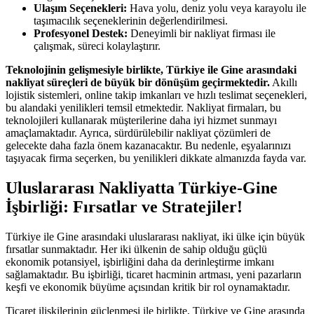
Ulaşım Seçenekleri:
Hava yolu, deniz yolu veya karayolu ile
taşımacılık seçeneklerinin değerlendirilmesi.
Profesyonel Destek:
Deneyimli bir nakliyat firması ile
çalışmak, süreci kolaylaştırır.
Teknolojinin gelişmesiyle birlikte, Türkiye ile Gine arasındaki
nakliyat süreçleri de büyük bir dönüşüm geçirmektedir.
Akıllı
lojistik sistemleri, online takip imkanları ve hızlı teslimat seçenekleri,
bu alandaki yenilikleri temsil etmektedir. Nakliyat firmaları, bu
teknolojileri kullanarak müşterilerine daha iyi hizmet sunmayı
amaçlamaktadır. Ayrıca, sürdürülebilir nakliyat çözümleri de
gelecekte daha fazla önem kazanacaktır. Bu nedenle, eşyalarınızı
taşıyacak firma seçerken, bu yenilikleri dikkate almanızda fayda var.
Uluslararası Nakliyatta Türkiye-Gine
İşbirliği: Fırsatlar ve Stratejiler!
Türkiye ile Gine arasındaki uluslararası nakliyat, iki ülke için büyük
fırsatlar sunmaktadır. Her iki ülkenin de sahip olduğu güçlü
ekonomik potansiyel, işbirliğini daha da derinleştirme imkanı
sağlamaktadır. Bu işbirliği, ticaret hacminin artması, yeni pazarların
keşfi ve ekonomik büyüme açısından kritik bir rol oynamaktadır.
Ticaret ilişkilerinin güçlenmesi ile birlikte, Türkiye ve Gine arasında