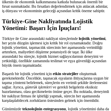
ülkenin de ekonomik kalkınmasına katkıda bulunacak önemli bir
fırsat sunmaktadır. Bu fırsatları değerlendirmek için atılacak adımlar,
iş dünyası ve ekonominin geleceği açısından kritik öneme sahiptir.
Türkiye-Gine Nakliyatında Lojistik
Yönetimi: Başarı İçin İpuçları!
Türkiye ile Gine arasındaki nakliyat süreçlerinde
lojistik yönetimi
,
her şeyin düzgün işlemesi için kritik bir rol oynamaktadır. Doğru
lojistik yönetimi, taşımacılık sürecinin her aşamasında verimliliği
artırırken, maliyetleri düşürme potansiyeli de taşır. İki ülke
arasındaki bu süreçte, lojistik hizmet sağlayıcılarının deneyimi ve
yetkinliği, özellikle zamanında teslimat ve eşya güvenliği açısından
büyük önem taşımaktadır.
Başarılı bir lojistik yönetimi için
etkin stratejiler
oluşturmak
gerekmektedir. Öncelikle, taşınacak eşyaların ihtiyaçlarına uygun bir
taşıma yöntemi belirlemek, süreçlerin en verimli şekilde ilerlemesini
sağlar. Ayrıca,
gümrük işlemleri
ve gerekli belgelerin eksiksiz
hazırlanması, olası gecikmelerin önüne geçer. Bu noktada, deneyimli
bir nakliyat firması ile işbirliği yapmak, sürecin her aşamasında
karşılaşılabilecek zorlukların üstesinden gelmek için önemlidir.
Günümüzde
teknolojinin entegrasyonu
, lojistik yönetimini daha da