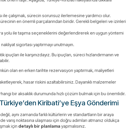
ması ile çalışmak, sürecin sorunsuz ilerlemesine yardımcı olur.
ürecinin en önemli parçalarından biridir. Gerekli belgeleri ve izinleri
a yolu ile taşıma seçeneklerini değerlendirerek en uygun yöntemi
 nakliyat sigortası yaptırmayı unutmayın.
ik ipuçları ile karşınızdayız. Bu ipuçları, süreci hızlandırmanın ve
bilir.
mkün olan en erken tarihte rezervasyon yaptırmak, maliyetleri
aketleyerek, hasar riskini azaltabilirsiniz. Dayanıklı malzemeler
 Herhangi bir aksaklık durumunda hızlı çözüm bulmak için bu önemlidir.
Türkiye’den Kiribati’ye Eşya Gönderimi
ğil, aynı zamanda farklı kültürlerin ve standartların bir araya
ilde varış noktasına ulaşması için doğru adımları atmanız oldukça
aşmak için
detaylı bir planlama
yapmalısınız.