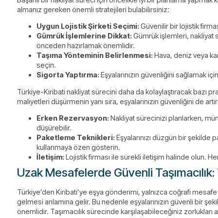
almanız gereken önemli stratejileri bulabilirsiniz:
Uygun Lojistik Şirketi Seçimi:
Güvenilir bir lojistik fir
Gümrük İşlemlerine Dikkat:
Gümrük işlemleri, nakliyat s
önceden hazırlamak önemlidir.
Taşıma Yönteminin Belirlenmesi:
Hava, deniz veya kar
seçin.
Sigorta Yaptırma:
Eşyalarınızın güvenliğini sağlamak için
Türkiye-Kiribati nakliyat sürecini daha da kolaylaştıracak bazı prat
maliyetleri düşürmenin yanı sıra, eşyalarınızın güvenliğini de artıra
Erken Rezervasyon:
Nakliyat sürecinizi planlarken, mü
düşürebilir.
Paketleme Teknikleri:
Eşyalarınızı düzgün bir şekilde p
kullanmaya özen gösterin.
İletişim:
Lojistik firması ile sürekli iletişim halinde olun.
Uzak Mesafelerde Güvenli Taşımacılık: 
Türkiye’den Kiribati’ye eşya gönderimi, yalnızca coğrafi mesafe de
gelmesi anlamına gelir. Bu nedenle eşyalarınızın güvenli bir şek
önemlidir. Taşımacılık sürecinde karşılaşabileceğiniz zorlukları 