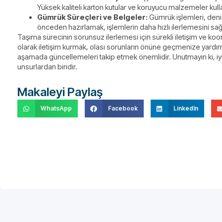
Yüksek kaliteli karton kutular ve koruyucu malzemeler kullan
Gümrük Süreçleri ve Belgeler:
Gümrük işlemleri, deniz 
önceden hazırlamak, işlemlerin daha hızlı ilerlemesini sağ
Taşıma sürecinin sorunsuz ilerlemesi için sürekli iletişim ve koo
olarak iletişim kurmak, olası sorunların önüne geçmenize yardımc
aşamada güncellemeleri takip etmek önemlidir. Unutmayın ki, iyi b
unsurlardan biridir.
Makaleyi Paylaş
WhatsApp
Facebook
LinkedIn