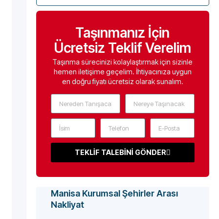
Taşınmanız İçin
Ücretsiz Teklif Verelim
Taşınma sürecinizi kolaylaştırmak için sizinle
hemen iletişime geçelim. İhtiyacınıza uygun
en doğru fiyatı ücretsiz olarak sunalım.
TEKLİF TALEBİNİ GÖNDER
Manisa Kurumsal Şehirler Arası
Nakliyat