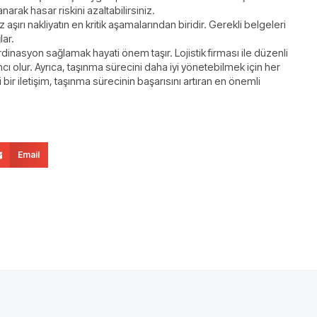
arak hasar riskini azaltabilirsiniz.
aşırı nakliyatın en kritik aşamalarından biridir. Gerekli belgeleri
lar.
rdinasyon sağlamak hayati önem taşır. Lojistik firması ile düzenli
ı olur. Ayrıca, taşınma sürecini daha iyi yönetebilmek için her
ir iletişim, taşınma sürecinin başarısını artıran en önemli
Email