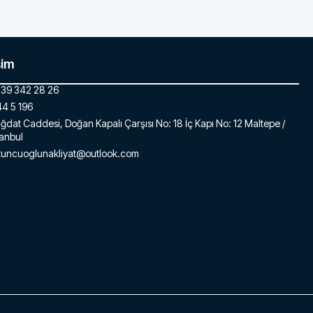
şim
39 342 28 26
4 5 196
ğdat Caddesi, Doğan Kapalı Çarşısı No: 18 İç Kapı No: 12 Maltepe /
tanbul
tuncuoglunakliyat@outlook.com