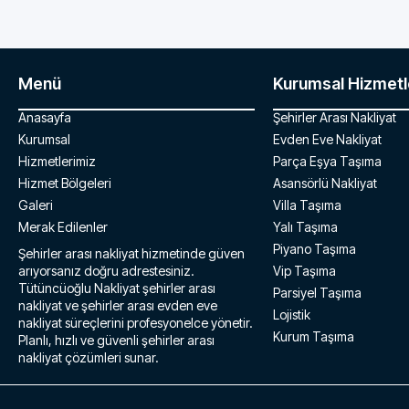
Menü
Kurumsal Hizmetl
Anasayfa
Şehirler Arası Nakliyat
Kurumsal
Evden Eve Nakliyat
Hizmetlerimiz
Parça Eşya Taşıma
Hizmet Bölgeleri
Asansörlü Nakliyat
Galeri
Villa Taşıma
Merak Edilenler
Yalı Taşıma
Piyano Taşıma
Şehirler arası nakliyat hizmetinde güven
arıyorsanız doğru adrestesiniz.
Vip Taşıma
Tütüncüoğlu Nakliyat şehirler arası
Parsiyel Taşıma
nakliyat ve şehirler arası evden eve
Lojistik
nakliyat süreçlerini profesyonelce yönetir.
Kurum Taşıma
Planlı, hızlı ve güvenli şehirler arası
nakliyat çözümleri sunar.