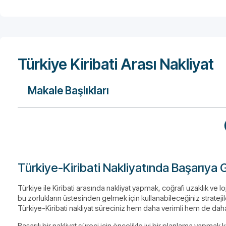
Türkiye Kiribati Arası Nakliyat
Makale Başlıkları
Türkiye-Kiribati Nakliyatında Başarıya Gi
Türkiye ile Kiribati arasında nakliyat yapmak, coğrafi uzaklık ve l
bu zorlukların üstesinden gelmek için kullanabileceğiniz stratejil
Türkiye-Kiribati nakliyat süreciniz hem daha verimli hem de daha 
Başarılı bir nakliyat süreci için öncelikle iyi bir planlama yapmak 