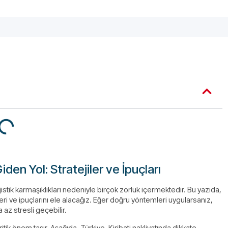
den Yol: Stratejiler ve İpuçları
ojistik karmaşıklıkları nedeniyle birçok zorluk içermektedir. Bu yazıda,
eri ve ipuçlarını ele alacağız. Eğer doğru yöntemleri uygularsanız,
az stresli geçebilir.
kritik önem taşır. Aşağıda, Türkiye-Kiribati nakliyatında dikkate