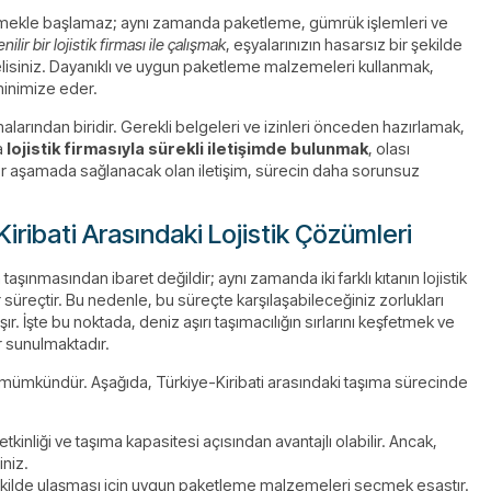
i seçmekle başlamaz; aynı zamanda paketleme, gümrük işlemleri ve
ilir bir lojistik firması ile çalışmak
, eşyalarınızın hasarsız bir şekilde
lisiniz. Dayanıklı ve uygun paketleme malzemeleri kullanmak,
 minimize eder.
malarından biridir. Gerekli belgeleri ve izinleri önceden hazırlamak,
a
lojistik firmasıyla sürekli iletişimde bulunmak
, olası
, her aşamada sağlanacak olan iletişim, sürecin daha sorunsuz
 Kiribati Arasındaki Lojistik Çözümleri
n taşınmasından ibaret değildir; aynı zamanda iki farklı kıtanın lojistik
ir süreçtir. Bu nedenle, bu süreçte karşılaşabileceğiniz zorlukları
r. İşte bu noktada, deniz aşırı taşımacılığın sırlarını keşfetmek ve
r sunulmaktadır.
yle mümkündür. Aşağıda, Türkiye-Kiribati arasındaki taşıma sürecinde
tkinliği ve taşıma kapasitesi açısından avantajlı olabilir. Ancak,
iniz.
 şekilde ulaşması için uygun paketleme malzemeleri seçmek esastır.