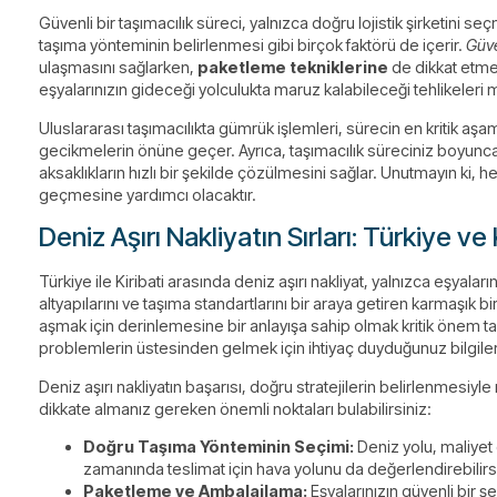
Güvenli bir taşımacılık süreci, yalnızca doğru lojistik şirketin
taşıma yönteminin belirlenmesi gibi birçok faktörü de içerir.
Güven
ulaşmasını sağlarken,
paketleme tekniklerine
de dikkat etme
eşyalarınızın gideceği yolculukta maruz kalabileceği tehlikeleri
Uluslararası taşımacılıkta gümrük işlemleri, sürecin en kritik aşa
gecikmelerin önüne geçer. Ayrıca, taşımacılık süreciniz boyunc
aksaklıkların hızlı bir şekilde çözülmesini sağlar. Unutmayın ki
geçmesine yardımcı olacaktır.
Deniz Aşırı Nakliyatın Sırları: Türkiye ve
Türkiye ile Kiribati arasında deniz aşırı nakliyat, yalnızca eşyaları
altyapılarını ve taşıma standartlarını bir araya getiren karmaşık b
aşmak için derinlemesine bir anlayışa sahip olmak kritik önem taşı
problemlerin üstesinden gelmek için ihtiyaç duyduğunuz bilgile
Deniz aşırı nakliyatın başarısı, doğru stratejilerin belirlenmesi
dikkate almanız gereken önemli noktaları bulabilirsiniz:
Doğru Taşıma Yönteminin Seçimi:
Deniz yolu, maliyet e
zamanında teslimat için hava yolunu da değerlendirebilirs
Paketleme ve Ambalajlama:
Eşyalarınızın güvenli bir