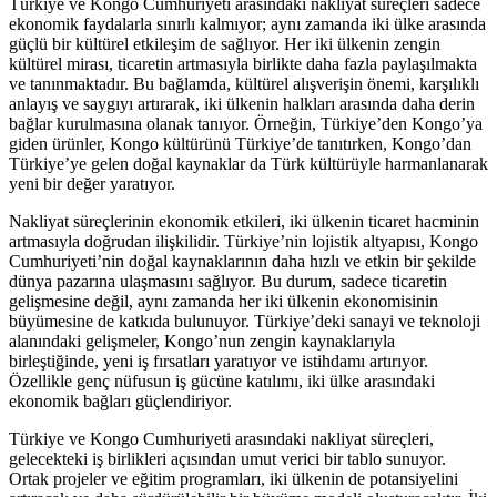
Türkiye ve Kongo Cumhuriyeti arasındaki nakliyat süreçleri sadece
ekonomik faydalarla sınırlı kalmıyor; aynı zamanda iki ülke arasında
güçlü bir kültürel etkileşim de sağlıyor. Her iki ülkenin zengin
kültürel mirası, ticaretin artmasıyla birlikte daha fazla paylaşılmakta
ve tanınmaktadır. Bu bağlamda, kültürel alışverişin önemi, karşılıklı
anlayış ve saygıyı artırarak, iki ülkenin halkları arasında daha derin
bağlar kurulmasına olanak tanıyor. Örneğin, Türkiye’den Kongo’ya
giden ürünler, Kongo kültürünü Türkiye’de tanıtırken, Kongo’dan
Türkiye’ye gelen doğal kaynaklar da Türk kültürüyle harmanlanarak
yeni bir değer yaratıyor.
Nakliyat süreçlerinin ekonomik etkileri, iki ülkenin ticaret hacminin
artmasıyla doğrudan ilişkilidir. Türkiye’nin lojistik altyapısı, Kongo
Cumhuriyeti’nin doğal kaynaklarının daha hızlı ve etkin bir şekilde
dünya pazarına ulaşmasını sağlıyor. Bu durum, sadece ticaretin
gelişmesine değil, aynı zamanda her iki ülkenin ekonomisinin
büyümesine de katkıda bulunuyor. Türkiye’deki sanayi ve teknoloji
alanındaki gelişmeler, Kongo’nun zengin kaynaklarıyla
birleştiğinde, yeni iş fırsatları yaratıyor ve istihdamı artırıyor.
Özellikle genç nüfusun iş gücüne katılımı, iki ülke arasındaki
ekonomik bağları güçlendiriyor.
Türkiye ve Kongo Cumhuriyeti arasındaki nakliyat süreçleri,
gelecekteki iş birlikleri açısından umut verici bir tablo sunuyor.
Ortak projeler ve eğitim programları, iki ülkenin de potansiyelini