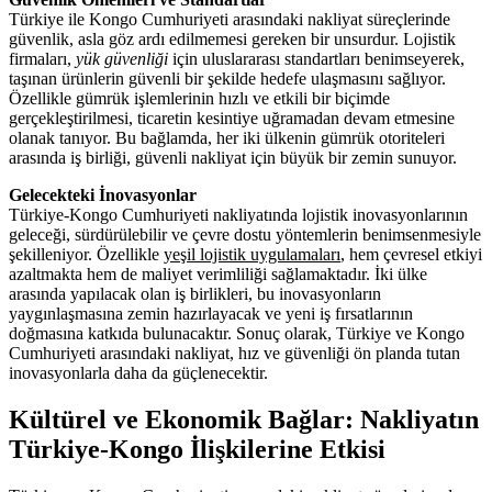
Türkiye ile Kongo Cumhuriyeti arasındaki nakliyat süreçlerinde
güvenlik, asla göz ardı edilmemesi gereken bir unsurdur. Lojistik
firmaları,
yük güvenliği
için uluslararası standartları benimseyerek,
taşınan ürünlerin güvenli bir şekilde hedefe ulaşmasını sağlıyor.
Özellikle gümrük işlemlerinin hızlı ve etkili bir biçimde
gerçekleştirilmesi, ticaretin kesintiye uğramadan devam etmesine
olanak tanıyor. Bu bağlamda, her iki ülkenin gümrük otoriteleri
arasında iş birliği, güvenli nakliyat için büyük bir zemin sunuyor.
Gelecekteki İnovasyonlar
Türkiye-Kongo Cumhuriyeti nakliyatında lojistik inovasyonlarının
geleceği, sürdürülebilir ve çevre dostu yöntemlerin benimsenmesiyle
şekilleniyor. Özellikle
yeşil lojistik uygulamaları
, hem çevresel etkiyi
azaltmakta hem de maliyet verimliliği sağlamaktadır. İki ülke
arasında yapılacak olan iş birlikleri, bu inovasyonların
yaygınlaşmasına zemin hazırlayacak ve yeni iş fırsatlarının
doğmasına katkıda bulunacaktır. Sonuç olarak, Türkiye ve Kongo
Cumhuriyeti arasındaki nakliyat, hız ve güvenliği ön planda tutan
inovasyonlarla daha da güçlenecektir.
Kültürel ve Ekonomik Bağlar: Nakliyatın
Türkiye-Kongo İlişkilerine Etkisi