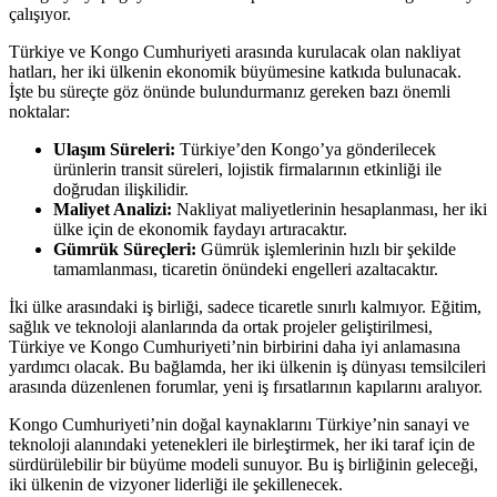
çalışıyor.
Türkiye ve Kongo Cumhuriyeti arasında kurulacak olan nakliyat
hatları, her iki ülkenin ekonomik büyümesine katkıda bulunacak.
İşte bu süreçte göz önünde bulundurmanız gereken bazı önemli
noktalar:
Ulaşım Süreleri:
Türkiye’den Kongo’ya gönderilecek
ürünlerin transit süreleri, lojistik firmalarının etkinliği ile
doğrudan ilişkilidir.
Maliyet Analizi:
Nakliyat maliyetlerinin hesaplanması, her iki
ülke için de ekonomik faydayı artıracaktır.
Gümrük Süreçleri:
Gümrük işlemlerinin hızlı bir şekilde
tamamlanması, ticaretin önündeki engelleri azaltacaktır.
İki ülke arasındaki iş birliği, sadece ticaretle sınırlı kalmıyor. Eğitim,
sağlık ve teknoloji alanlarında da ortak projeler geliştirilmesi,
Türkiye ve Kongo Cumhuriyeti’nin birbirini daha iyi anlamasına
yardımcı olacak. Bu bağlamda, her iki ülkenin iş dünyası temsilcileri
arasında düzenlenen forumlar, yeni iş fırsatlarının kapılarını aralıyor.
Kongo Cumhuriyeti’nin doğal kaynaklarını Türkiye’nin sanayi ve
teknoloji alanındaki yetenekleri ile birleştirmek, her iki taraf için de
sürdürülebilir bir büyüme modeli sunuyor. Bu iş birliğinin geleceği,
iki ülkenin de vizyoner liderliği ile şekillenecek.