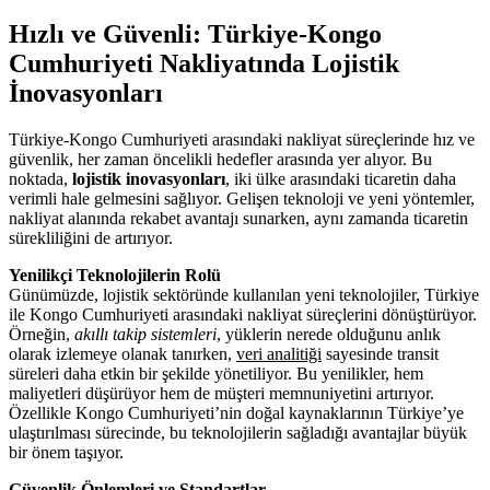
Hızlı ve Güvenli: Türkiye-Kongo
Cumhuriyeti Nakliyatında Lojistik
İnovasyonları
Türkiye-Kongo Cumhuriyeti arasındaki nakliyat süreçlerinde hız ve
güvenlik, her zaman öncelikli hedefler arasında yer alıyor. Bu
noktada,
lojistik inovasyonları
, iki ülke arasındaki ticaretin daha
verimli hale gelmesini sağlıyor. Gelişen teknoloji ve yeni yöntemler,
nakliyat alanında rekabet avantajı sunarken, aynı zamanda ticaretin
sürekliliğini de artırıyor.
Yenilikçi Teknolojilerin Rolü
Günümüzde, lojistik sektöründe kullanılan yeni teknolojiler, Türkiye
ile Kongo Cumhuriyeti arasındaki nakliyat süreçlerini dönüştürüyor.
Örneğin,
akıllı takip sistemleri
, yüklerin nerede olduğunu anlık
olarak izlemeye olanak tanırken,
veri analitiği
sayesinde transit
süreleri daha etkin bir şekilde yönetiliyor. Bu yenilikler, hem
maliyetleri düşürüyor hem de müşteri memnuniyetini artırıyor.
Özellikle Kongo Cumhuriyeti’nin doğal kaynaklarının Türkiye’ye
ulaştırılması sürecinde, bu teknolojilerin sağladığı avantajlar büyük
bir önem taşıyor.
Güvenlik Önlemleri ve Standartlar