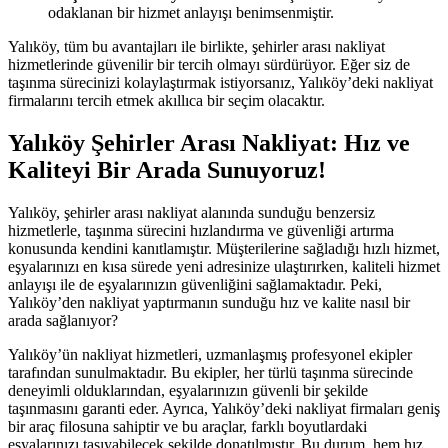
odaklanan bir hizmet anlayışı benimsenmiştir.
Yalıköy, tüm bu avantajları ile birlikte, şehirler arası nakliyat
hizmetlerinde güvenilir bir tercih olmayı sürdürüyor. Eğer siz de
taşınma sürecinizi kolaylaştırmak istiyorsanız, Yalıköy’deki nakliyat
firmalarını tercih etmek akıllıca bir seçim olacaktır.
Yalıköy Şehirler Arası Nakliyat: Hız ve
Kaliteyi Bir Arada Sunuyoruz!
Yalıköy, şehirler arası nakliyat alanında sunduğu benzersiz
hizmetlerle, taşınma sürecini hızlandırma ve güvenliği artırma
konusunda kendini kanıtlamıştır. Müşterilerine sağladığı hızlı hizmet,
eşyalarınızı en kısa sürede yeni adresinize ulaştırırken, kaliteli hizmet
anlayışı ile de eşyalarınızın güvenliğini sağlamaktadır. Peki,
Yalıköy’den nakliyat yaptırmanın sunduğu hız ve kalite nasıl bir
arada sağlanıyor?
Yalıköy’ün nakliyat hizmetleri, uzmanlaşmış profesyonel ekipler
tarafından sunulmaktadır. Bu ekipler, her türlü taşınma sürecinde
deneyimli olduklarından, eşyalarınızın güvenli bir şekilde
taşınmasını garanti eder. Ayrıca, Yalıköy’deki nakliyat firmaları geniş
bir araç filosuna sahiptir ve bu araçlar, farklı boyutlardaki
eşyalarınızı taşıyabilecek şekilde donatılmıştır. Bu durum, hem hız