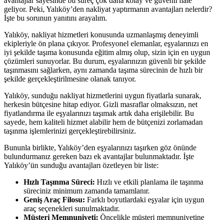
avantajlar sayesinde bu süreç çok daha kolay ve güvenli hale
geliyor. Peki, Yalıköy’den nakliyat yaptırmanın avantajları nelerdir?
İşte bu sorunun yanıtını arayalım.
Yalıköy, nakliyat hizmetleri konusunda uzmanlaşmış deneyimli
ekipleriyle ön plana çıkıyor. Profesyonel elemanlar, eşyalarınızı en
iyi şekilde taşıma konusunda eğitim almış olup, sizin için en uygun
çözümleri sunuyorlar. Bu durum, eşyalarınızın güvenli bir şekilde
taşınmasını sağlarken, aynı zamanda taşıma sürecinin de hızlı bir
şekilde gerçekleştirilmesine olanak tanıyor.
Yalıköy, sunduğu nakliyat hizmetlerini uygun fiyatlarla sunarak,
herkesin bütçesine hitap ediyor. Gizli masraflar olmaksızın, net
fiyatlandırma ile eşyalarınızı taşımak artık daha erişilebilir. Bu
sayede, hem kaliteli hizmet alabilir hem de bütçenizi zorlamadan
taşınma işlemlerinizi gerçekleştirebilirsiniz.
Bununla birlikte, Yalıköy’den eşyalarınızı taşırken göz önünde
bulundurmanız gereken bazı ek avantajlar bulunmaktadır. İşte
Yalıköy’ün sunduğu avantajları özetleyen bir liste:
Hızlı Taşınma Süreci:
Hızlı ve etkili planlama ile taşınma
süreciniz minimum zamanda tamamlanır.
Geniş Araç Filosu:
Farklı boyutlardaki eşyalar için uygun
araç seçenekleri sunulmaktadır.
Müşteri Memnuniyeti:
Öncelikle müşteri memnuniyetine