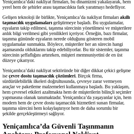
Yeniçamlıca’daki nakliyat firmaları, bu dinamizmi yakalayarak, hem
yerel hem de şehirler arası taşımacılıkta fark yaratmayı hedefliyor.
Gelişen teknoloji ile birlikte, Yeniçamlıca’da nakliyat firmaları
akıllı
taşımacılık uygulamaları
geliştirmeye başladı. Bu uygulamalar,
eşyaların takip edilmesi, taşınma sürecinin yönetilmesi ve müşterilere
anlık bilgi verilmesi gibi yenilikleri içeriyor. Örneğin, bazı firmalar,
taşınma gününde eşyaların nerede olduğunu gösteren mobil
uygulamalar sunmakta. Böylece, müşteriler her an sürecin hangi
aşamasında olduklarını takip edebiliyorlar. Bu tür sistemler, taşınma
sürecinin şeffaflığını artırırken, müşteri memnuniyetini de en üst
düzeye çıkarıyor.
Yeniçamlıca’daki nakliyat sektöründe bir diğer dikkat çekici gelişme
ise
çevre dostu taşımacılık çözümleri
. Birçok firma,
sürdürülebilirlik ilkeleri doğrultusunda, çevreye zarar vermeyen
araçlar ve paketleme malzemeleri kullanmaya başladı. Bu yaklaşım,
hem çevresel etkileri azaltmakta hem de müşterilerin bilinçli seçimler
yapmasına olanak tanımaktadır. Yeniçamlıca’da yaşayanlar için, hem
modern hem de çevre dostu taşımacılık hizmetleri sunan firmalar,
taşınma sürecini hem kolaylaştırıyor hem de daha sorumlu bir
şekilde gerçekleştirmeyi sağlıyor.
Yeniçamlıca’da Güvenli Taşınmanın