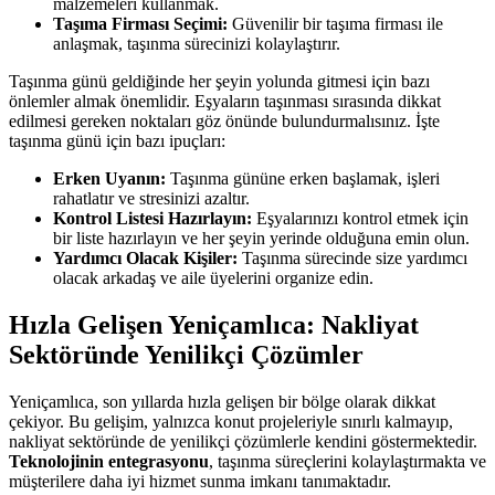
malzemeleri kullanmak.
Taşıma Firması Seçimi:
Güvenilir bir taşıma firması ile
anlaşmak, taşınma sürecinizi kolaylaştırır.
Taşınma günü geldiğinde her şeyin yolunda gitmesi için bazı
önlemler almak önemlidir. Eşyaların taşınması sırasında dikkat
edilmesi gereken noktaları göz önünde bulundurmalısınız. İşte
taşınma günü için bazı ipuçları:
Erken Uyanın:
Taşınma gününe erken başlamak, işleri
rahatlatır ve stresinizi azaltır.
Kontrol Listesi Hazırlayın:
Eşyalarınızı kontrol etmek için
bir liste hazırlayın ve her şeyin yerinde olduğuna emin olun.
Yardımcı Olacak Kişiler:
Taşınma sürecinde size yardımcı
olacak arkadaş ve aile üyelerini organize edin.
Hızla Gelişen Yeniçamlıca: Nakliyat
Sektöründe Yenilikçi Çözümler
Yeniçamlıca, son yıllarda hızla gelişen bir bölge olarak dikkat
çekiyor. Bu gelişim, yalnızca konut projeleriyle sınırlı kalmayıp,
nakliyat sektöründe de yenilikçi çözümlerle kendini göstermektedir.
Teknolojinin entegrasyonu
, taşınma süreçlerini kolaylaştırmakta ve
müşterilere daha iyi hizmet sunma imkanı tanımaktadır.