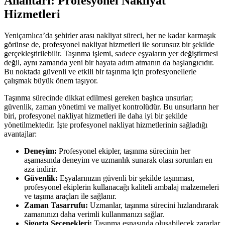
Anahtarı: Profesyonel Nakliyat
Hizmetleri
Yeniçamlıca’da şehirler arası nakliyat süreci, her ne kadar karmaşık
görünse de, profesyonel nakliyat hizmetleri ile sorunsuz bir şekilde
gerçekleştirilebilir. Taşınma işlemi, sadece eşyaların yer değiştirmesi
değil, aynı zamanda yeni bir hayata adım atmanın da başlangıcıdır.
Bu noktada güvenli ve etkili bir taşınma için profesyonellerle
çalışmak büyük önem taşıyor.
Taşınma sürecinde dikkat edilmesi gereken başlıca unsurlar;
güvenlik, zaman yönetimi ve maliyet kontrolüdür. Bu unsurların her
biri, profesyonel nakliyat hizmetleri ile daha iyi bir şekilde
yönetilmektedir. İşte profesyonel nakliyat hizmetlerinin sağladığı
avantajlar:
Deneyim:
Profesyonel ekipler, taşınma sürecinin her
aşamasında deneyim ve uzmanlık sunarak olası sorunları en
aza indirir.
Güvenlik:
Eşyalarınızın güvenli bir şekilde taşınması,
profesyonel ekiplerin kullanacağı kaliteli ambalaj malzemeleri
ve taşıma araçları ile sağlanır.
Zaman Tasarrufu:
Uzmanlar, taşınma sürecini hızlandırarak
zamanınızı daha verimli kullanmanızı sağlar.
Sigorta Seçenekleri:
Taşınma esnasında oluşabilecek zararlar