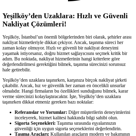
Yeşilköy’den Uzaklara: Hızlı ve Güvenli
Nakliyat Çözümleri!
Yeşilköy, İstanbul’un önemli bölgelerinden biri olarak, şehirler arası
nakliyat hizmetleriyle dikkat çekiyor. Ancak, taşınma süreci her
zaman kolay olmuyor. Hızlı ve güvenli bir nakliyat deneyimi
yaşamak istiyorsanız, doğru hizmet sağlayıcısını seçmek kritik bir
adım. Bu noktada, nakliyat hizmetlerinin hangi kriterlere göre
değerlendirilmesi gerektiğini bilmek, taşınma sürecinizi sorunsuz
hale getirebilir.
Yeşilköy’den uzaklara taşınırken, karşınıza birçok nakliyat şirketi
çıkabilir. Ancak, hız ve güvenlik her zaman en öncelikli unsurlar
olmalıdır. Hangi firmaların bu özellikleri sunduğunu bilmek, karar
verme sürecinizi kolaylaştıracaktır. İşte, Yeşilköy’den uzaklara
taşınırken dikkat etmeniz gereken bazı noktalar:
Referanslar ve Yorumlar:
Diğer müşterilerin deneyimlerini
inceleyerek, hizmet kalitesi hakkında bilgi sahibi olun.
Sigorta Seçenekleri:
Taşınma sırasında eşyalarınızın
güvenliği için uygun sigorta seçeneklerini değerlendirin.
Taşıma Araçları:
Kullanılan araçların modern ve bakımının