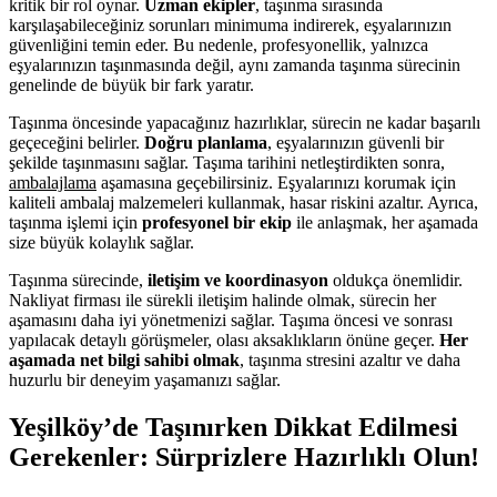
kritik bir rol oynar.
Uzman ekipler
, taşınma sırasında
karşılaşabileceğiniz sorunları minimuma indirerek, eşyalarınızın
güvenliğini temin eder. Bu nedenle, profesyonellik, yalnızca
eşyalarınızın taşınmasında değil, aynı zamanda taşınma sürecinin
genelinde de büyük bir fark yaratır.
Taşınma öncesinde yapacağınız hazırlıklar, sürecin ne kadar başarılı
geçeceğini belirler.
Doğru planlama
, eşyalarınızın güvenli bir
şekilde taşınmasını sağlar. Taşıma tarihini netleştirdikten sonra,
ambalajlama
aşamasına geçebilirsiniz. Eşyalarınızı korumak için
kaliteli ambalaj malzemeleri kullanmak, hasar riskini azaltır. Ayrıca,
taşınma işlemi için
profesyonel bir ekip
ile anlaşmak, her aşamada
size büyük kolaylık sağlar.
Taşınma sürecinde,
iletişim ve koordinasyon
oldukça önemlidir.
Nakliyat firması ile sürekli iletişim halinde olmak, sürecin her
aşamasını daha iyi yönetmenizi sağlar. Taşıma öncesi ve sonrası
yapılacak detaylı görüşmeler, olası aksaklıkların önüne geçer.
Her
aşamada net bilgi sahibi olmak
, taşınma stresini azaltır ve daha
huzurlu bir deneyim yaşamanızı sağlar.
Yeşilköy’de Taşınırken Dikkat Edilmesi
Gerekenler: Sürprizlere Hazırlıklı Olun!