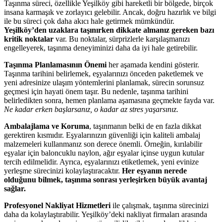
Taşınma süreci, özellikle Yeşilköy gibi hareketli bir bölgede, birçok
insana karmaşık ve zorlayıcı gelebilir. Ancak, doğru hazırlık ve bilgi
ile bu süreci çok daha akıcı hale getirmek mümkündür.
Yeşilköy’den uzaklara taşınırken dikkate almanız gereken bazı
kritik noktalar
var. Bu noktalar, sürprizlerle karşılaşmanızı
engelleyerek, taşınma deneyiminizi daha da iyi hale getirebilir.
Taşınma Planlamasının Önemi
her aşamada kendini gösterir.
Taşınma tarihini belirlemek, eşyalarınızı önceden paketlemek ve
yeni adresinize ulaşım yöntemlerini planlamak, sürecin sorunsuz
geçmesi için hayati önem taşır. Bu nedenle, taşınma tarihini
belirledikten sonra, hemen planlama aşamasına geçmekte fayda var.
Ne kadar erken başlarsanız, o kadar az stres yaşarsınız.
Ambalajlama ve Koruma
, taşınmanın belki de en fazla dikkat
gerektiren kısmıdır. Eşyalarınızın güvenliği için kaliteli ambalaj
malzemeleri kullanmanız son derece önemli. Örneğin, kırılabilir
eşyalar için baloncuklu naylon, ağır eşyalar içinse uygun kutular
tercih edilmelidir. Ayrıca, eşyalarınızı etiketlemek, yeni evinize
yerleşme sürecinizi kolaylaştıracaktır.
Her eşyanın nerede
olduğunu bilmek, taşınma sonrası yerleşirken büyük avantaj
sağlar.
Profesyonel Nakliyat Hizmetleri
ile çalışmak, taşınma sürecinizi
daha da kolaylaştırabilir. Yeşilköy’deki nakliyat firmaları arasında